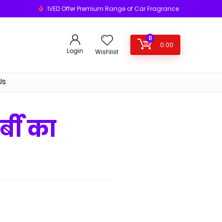
1VED Offer Premium Range of Car Fragrance
0
0.00
Login
Wishlist
Us
्बी का