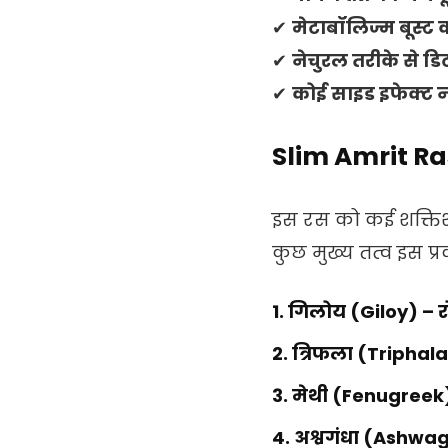
✔
मेटाबॉलिज्म बूस्ट 
✔
नेचुरल तरीके से डि
✔
कोई साइड इफेक्ट न
Slim Amrit Ra
इस रस को कई शक्तिशा
कुछ मुख्य तत्व इस प्रक
1. गिलोय (Giloy)
– र
2. त्रिफला (Triphal
3. मेथी (Fenugreek
4. अश्वगंधा (Ashw