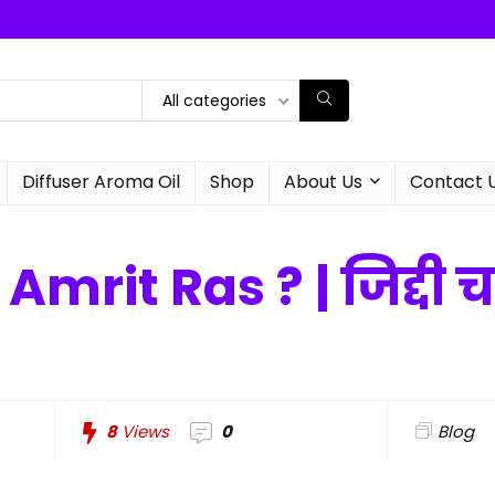
All categories
Diffuser Aroma Oil
Shop
About Us
Contact 
mrit Ras ? | जिद्दी चर
8
Views
0
Blog