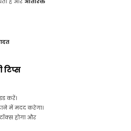
चता है और
अतिरिक्त
 आदत
 टिप्स
इड करें।
ने में मदद करेगा।
िटॉक्स होगा और