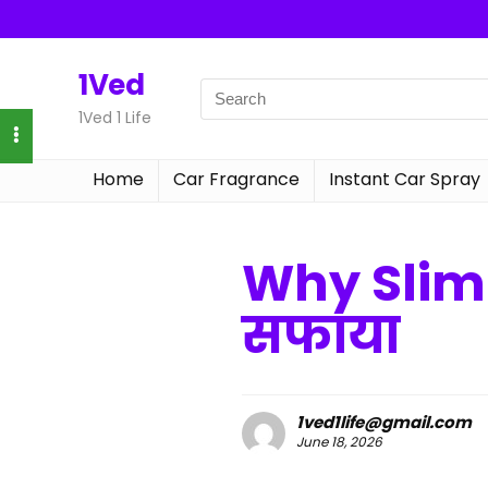
1Ved
1Ved 1 Life
Home
Car Fragrance
Instant Car Spray
Why Slim A
सफाया
1ved1life@gmail.com
June 18, 2026